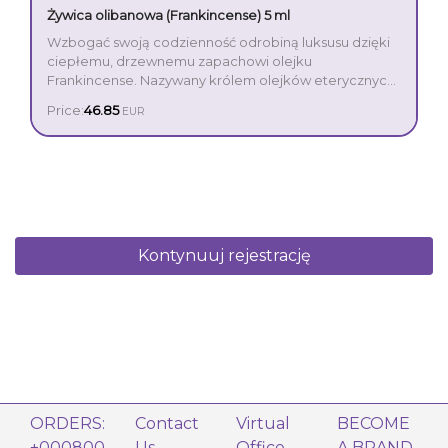
Żywica olibanowa (Frankincense) 5 ml
Wzbogać swoją codzienność odrobiną luksusu dzięki
ciepłemu, drzewnemu zapachowi olejku
Frankincense. Nazywany królem olejków eterycznych,
ten niezwykły produkt od stuleci uznaje się za
Price:
46.85
EUR
kosztowny towar i stosuje powszechnie podczas
zabiegów pielęgnacyjnych. Olejek z żywicy
olibanowej ma szeroką gamę zastosowań: pomaga w
dbaniu o urodę, przeżyciach duchowych oraz
odprężeniu i uziemieniu. Wystarczy, że dodasz parę
kropli do ulubionego balsamu, a Twoja skóra nabierze
zdrowo wyglądającego blasku.
Kontynuuj rejestrację
ORDERS:
Contact
Virtual
BECOME
+000800
Us
Office
A BRAND